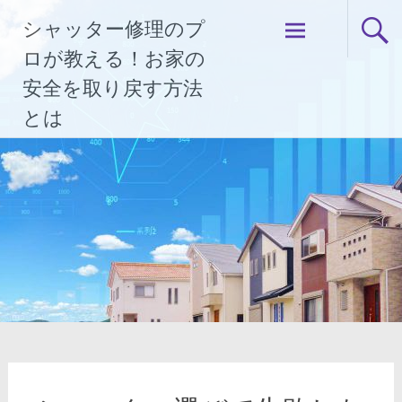
コ
シャッター修理のプ
ン
テ
ロが教える！お家の
ン
安全を取り戻す方法
ツ
とは
へ
ス
キ
ッ
プ