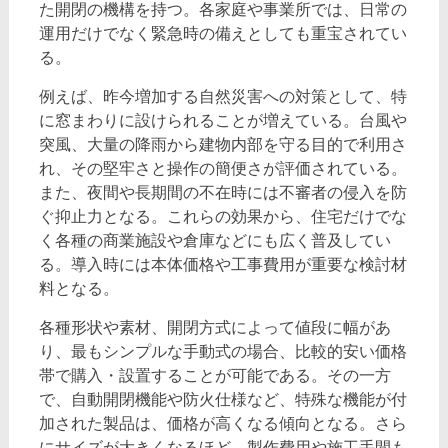
た開閉の機構を持つ。各家庭や事業所では、日常の
運用だけでなく緊急時の備えとしても重宝されてい
る。
例えば、昨今増加する自然災害への対策として、特
に窓まわりに設けられることが増えている。台風や
突風、大量の降雨から建物内部を守る目的で利用さ
れ、その堅牢さと操作の簡便さが評価されている。
また、夜間や長期間の不在時には不審者の侵入を防
ぐ抑止力となる。これらの効果から、住宅だけでな
く各種の商業施設や倉庫などにも広く普及してい
る。導入時には本体価格や工事費用が重要な検討材
料となる。
各種形状や素材、開閉方式によって値段に幅があ
り、最もシンプルな手動式の場合、比較的安い価格
帯で購入・設置することが可能である。その一方
で、自動開閉機能や防火仕様など、特殊な機能が付
加された製品は、価格が高くなる傾向となる。さら
にサイズが大きくなるほど、製作費用や施工手間も