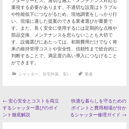
フターサービス、適切な施工・メンテナンス対応も
重視する必要があります。不適切な設置はトラブル
や性能低下につながるため、現地調査をしっかり行
い、現場に適した提案のできる業者選びが重要で
す。また、長く安全に使用するには定期的な点検や
部品交換、メンテナンスを怠らないことも大切で
す。設備選びにあたっては、初期費用だけでなく将
来の維持管理コストや安全性、信頼性まで総合的に
判断することで、満足度の高い導入につなげること
ができます。
シャッター
、
住宅外装
、
安い
業者
投
←
安心安全とコストを両立
快適な暮らしを守るための
するシャッター選びのポイ
ポイントと費用相場が分か
稿
ント徹底解説
るシャッター修理ガイド
→
ナ