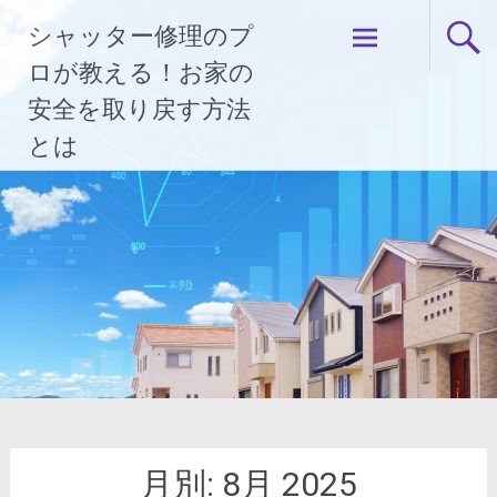
コ
シャッター修理のプ
ン
テ
ロが教える！お家の
ン
安全を取り戻す方法
ツ
とは
へ
ス
キ
ッ
プ
月別:
8月 2025