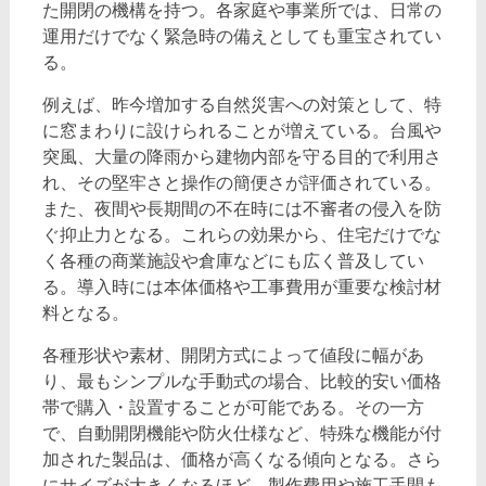
た開閉の機構を持つ。各家庭や事業所では、日常の
運用だけでなく緊急時の備えとしても重宝されてい
る。
例えば、昨今増加する自然災害への対策として、特
に窓まわりに設けられることが増えている。台風や
突風、大量の降雨から建物内部を守る目的で利用さ
れ、その堅牢さと操作の簡便さが評価されている。
また、夜間や長期間の不在時には不審者の侵入を防
ぐ抑止力となる。これらの効果から、住宅だけでな
く各種の商業施設や倉庫などにも広く普及してい
る。導入時には本体価格や工事費用が重要な検討材
料となる。
各種形状や素材、開閉方式によって値段に幅があ
り、最もシンプルな手動式の場合、比較的安い価格
帯で購入・設置することが可能である。その一方
で、自動開閉機能や防火仕様など、特殊な機能が付
加された製品は、価格が高くなる傾向となる。さら
にサイズが大きくなるほど、製作費用や施工手間も