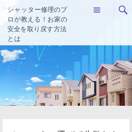
コ
シャッター修理のプ
ン
テ
ロが教える！お家の
ン
安全を取り戻す方法
ツ
とは
へ
ス
キ
ッ
プ