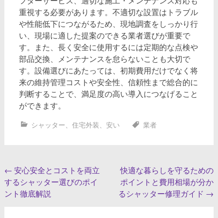
フターサービス、適切な施工・メンテナンス対応も
重視する必要があります。不適切な設置はトラブル
や性能低下につながるため、現地調査をしっかり行
い、現場に適した提案のできる業者選びが重要で
す。また、長く安全に使用するには定期的な点検や
部品交換、メンテナンスを怠らないことも大切で
す。設備選びにあたっては、初期費用だけでなく将
来の維持管理コストや安全性、信頼性まで総合的に
判断することで、満足度の高い導入につなげること
ができます。
シャッター
、
住宅外装
、
安い
業者
投
←
安心安全とコストを両立
快適な暮らしを守るための
するシャッター選びのポイ
ポイントと費用相場が分か
稿
ント徹底解説
るシャッター修理ガイド
→
ナ