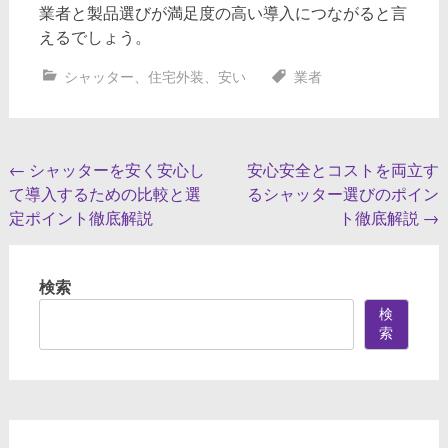
業者と製品選びが満足度の高い導入につながると言
えるでしょう。
シャッター
、
住宅外装
、
安い
業者
投
←
シャッターを安く安心し
安心安全とコストを両立す
て導入するための比較と選
るシャッター選びのポイン
稿
定ポイント徹底解説
ト徹底解説
→
ナ
ビ
検索
ゲ
検
ー
索
シ
ョ
ン