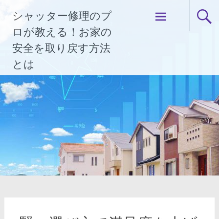
コ
シャッター修理のプ
ン
テ
ロが教える！お家の
ン
安全を取り戻す方法
ツ
とは
へ
ス
キ
ッ
プ