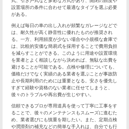
式、引き戸式など多彩な方式があり、開閉の頻度や
設置場所の条件に合わせて最適なタイプを選ぶ必要
がある。
例えば毎日の車の出し入れが頻繁なガレージなどで
は、耐久性が高く静音性に優れたものが推奨され
る。一方、利用頻度が少ない場合や小規模な倉庫で
は、比較的安価な簡易式を採用することで費用負担
を減らすことができる。このように用途や設置環境
を業者とよく相談しながら決めれば、無駄な出費を
避けることが可能である。点検や修理についても、
価格だけでなく実績のある業者を選ぶことが事故防
止や長期利用のためには重要となる。安さを優先し
すぎて経験や資格のない業者に任せてしまうと、
後々のトラブルや再出費が生じやすい。
信頼できるプロが専用道具を使って丁寧に工事をす
ることで、後々のメンテナンスもスムーズに進むた
め、業者選びにも慎重を期したい。また、定期点検
や潤滑剤の補充などの簡単な手入れは、自分でも行