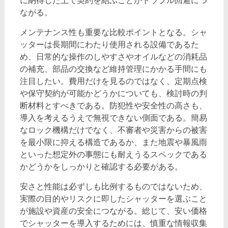
に納得した上で契約を結ぶことがトラブル回避につ
ながる。
メンテナンス性も重要な比較ポイントとなる。シャ
ッターは長期間にわたり使用される設備であるた
め、日常的な操作のしやすさやオイルなどの消耗品
の補充、部品の交換など維持管理にかかる手間にも
注目したい。費用だけを見るのではなく、定期点検
や保守契約が可能かどうかについても、検討時の判
断材料とすべきである。防犯性や安全性の高さも、
導入を考えるうえで無視できない側面である。簡易
なロック機構だけでなく、不審者や災害からの被害
を最小限に抑える構造であるか、また地震や暴風雨
といった想定外の事態にも耐えうるスペックである
かどうかをしっかりと確認する必要がある。
安さと性能は必ずしも比例するものではないため、
実際の目的やリスクに即したシャッターを選ぶこと
が施設や資産の安全につながる。総じて、安い価格
でシャッターを導入するためには、慎重な情報収集