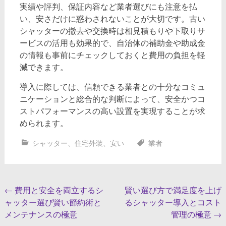
実績や評判、保証内容など業者選びにも注意を払
い、安さだけに惑わされないことが大切です。古い
シャッターの撤去や交換時は相見積もりや下取りサ
ービスの活用も効果的で、自治体の補助金や助成金
の情報も事前にチェックしておくと費用の負担を軽
減できます。
導入に際しては、信頼できる業者との十分なコミュ
ニケーションと総合的な判断によって、安全かつコ
ストパフォーマンスの高い設置を実現することが求
められます。
シャッター
、
住宅外装
、
安い
業者
投
←
費用と安全を両立するシ
賢い選び方で満足度を上げ
ャッター選び賢い節約術と
るシャッター導入とコスト
稿
メンテナンスの極意
管理の極意
→
ナ