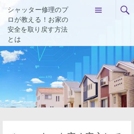
コ
シャッター修理のプ
ン
テ
ロが教える！お家の
ン
安全を取り戻す方法
ツ
とは
へ
ス
キ
ッ
プ